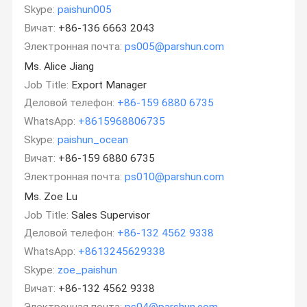
Skype:
paishun005
Вичат:
+86-136 6663 2043
Электронная почта:
ps005@parshun.com
Ms. Alice Jiang
Job Title:
Export Manager
Деловой телефон:
+86-159 6880 6735
WhatsApp:
+8615968806735
Skype:
paishun_ocean
Вичат:
+86-159 6880 6735
Электронная почта:
ps010@parshun.com
Ms. Zoe Lu
Job Title:
Sales Supervisor
Деловой телефон:
+86-132 4562 9338
WhatsApp:
+8613245629338
Skype:
zoe_paishun
Вичат:
+86-132 4562 9338
Электронная почта:
ps04@parshun.com