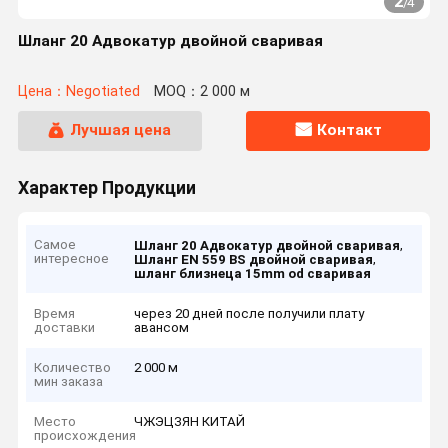
2
/
4
Шланг 20 Адвокатур двойной сваривая
Цена：Negotiated
MOQ：2 000 м
Лучшая цена
Контакт
Характер Продукции
Самое
,
Шланг 20 Адвокатур двойной сваривая
интересное
,
Шланг EN 559 BS двойной сваривая
шланг близнеца 15mm od сваривая
Время
через 20 дней после получили плату
доставки
авансом
Количество
2 000 м
мин заказа
Место
ЧЖЭЦЗЯН КИТАЙ
происхождения