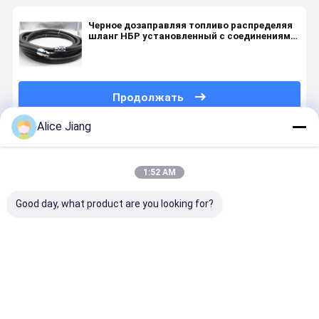
Черное дозаправляя топливо распределяя
шланг НБР установленный с соединениями
шарнирного соединения и Не-шарнирного
соединения НПТ
Продолжать
Alice Jiang
Порекомендованные Продукты
1:52 AM
Good day, what product are you looking for?
5 / 8inch 3 /
Температура
Шланги
Шланг
4inch, 1
шланга
бензонасоса
распреде
дюйм
гибкого
низкой
топлива
бензиновый
резинового
температуры
перехода
топливный
топлива
устойчивые
бензина
Лучшая цена
Лучшая цена
Лучшая цена
Лучшая ц
диспенсер
бензина
для станций
резиновы
шланг
распределяя
обслуживания
33/4 дюйм