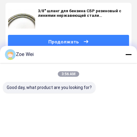
3/8" шланг для бензина СБР резиновый с
линиями нержавеющей стали
заплетенными и 2 желтыми
Продолжать
Zoe Wei
Порекомендованные Продукты
3:56 AM
Good day, what product are you looking for?
резиновый
UNI7140
Оранжевый
Красный
шланг для
Неметаллические
шланг для
гибкий
бензина
гибкие
бензина ИД
шланг для
шланги для
6мм НБР Лпг
бензина
газовых
для
пропана,
Лучшая цена
Лучшая цена
Лучшая цена
Лучшая ц
приборов
промышленного
шланг для
домашнего
использования
бензина 