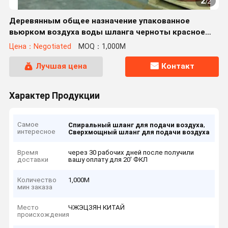
2
/
2
Деревянным общее назначение упакованное
вьюрком воздуха воды шланга черноты красное
300 Пси ВП
Цена：Negotiated
MOQ：1,000М
Лучшая цена
Контакт
Характер Продукции
Самое
,
Спиральный шланг для подачи воздуха
интересное
Сверхмощный шланг для подачи воздуха
Время
через 30 рабочих дней после получили
доставки
вашу оплату для 20' ФКЛ
Количество
1,000М
мин заказа
Место
ЧЖЭЦЗЯН КИТАЙ
происхождения