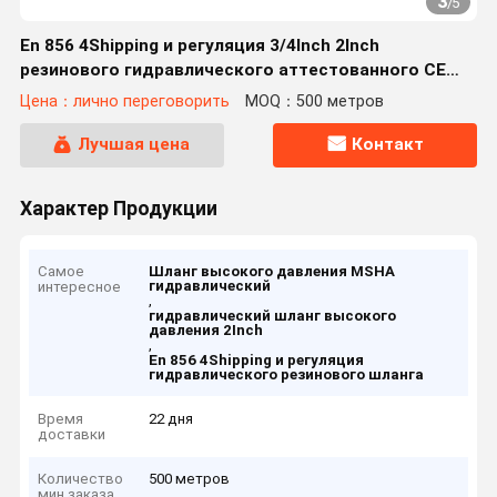
3
/
5
En 856 4Shipping и регуляция 3/4Inch 2Inch
резинового гидравлического аттестованного CE
шланга высокого давления
Цена：лично переговорить
MOQ：500 метров
Лучшая цена
Контакт
Характер Продукции
Самое
Шланг высокого давления MSHA
гидравлический
интересное
,
гидравлический шланг высокого
давления 2Inch
,
En 856 4Shipping и регуляция
гидравлического резинового шланга
Время
22 дня
доставки
Количество
500 метров
мин заказа