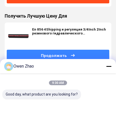
Получить Лучшую Цену Для
En 856 4Shipping и регуляция 3/4Inch 2Inch
резинового гидравлического
аттестованного CE шланга высокого
давления
Продолжать
Owen Zhao
Порекомендованные Продукты
9:30 AM
Good day, what product are you looking for?
SAE R12 EN
Шланг
4 слоя
EN856 4S
856 R12
гидросистемы
закручивают
4Shipping 