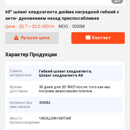
2
/
5
60" шланг хладоагента дюйма наградной гибкий с
анти- дуновением назад приспосабливая
Цена：$0.7 ~ $2.0 USD/m
MOQ：3000М
Лучшая цена
Контакт
Характер Продукции
Самое
,
Гибкий шланг хладоагента
интересное
Шланг хладоагента АК
Время
30 дней для 20' ФКЛ после того как мы
доставки
получим авансовыйо платеж.
Количество
3000М
мин заказа
Место
ЧЖЭЦЗЯН КИТАЙ
происхождения