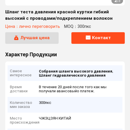
2
/
3
Шланг теста давления красной куртки гибкий
высокий с проводами/подкреплением волокон
Цена：лично переговорить
MOQ：300пкс
Лучшая цена
Контакт
Характер Продукции
Самое
,
Собрания шланга высокого давления
интересное
Шланг гидравлического давления
Время
В течение 20 дней после того как мы
доставки
получали авансовыйо платеж.
Количество
300пкс
мин заказа
Место
ЧЖЭЦЗЯН КИТАЙ
происхождения