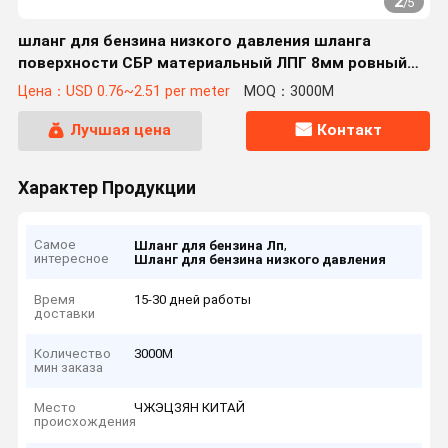
2
/
5
шланг для бензина низкого давления шланга
поверхности СБР материальный ЛПГ 8мм ровный
для домочадца
Цена：USD 0.76~2.51 per meter
MOQ：3000М
Лучшая цена
Контакт
Характер Продукции
Самое
,
Шланг для бензина Лп
интересное
Шланг для бензина низкого давления
Время
15-30 дней работы
доставки
Количество
3000М
мин заказа
Место
ЧЖЭЦЗЯН КИТАЙ
происхождения