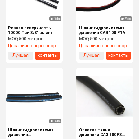
Ровная поверхность
Шланг гидросистемы
10000 Пси 3/8" шланг
давления САЭ 100 Р1АТ
гидравлического Джека
высокий, провод заплел
MOQ:
500 метров
MOQ:
500 метров
для подпирая системы
резиновый шланг
Цена:
лично переговорить
Цена:
лично переговорить
Лучшая
контакты
Лучшая
контакты
цена
цена
Дом
Продукты
Ролики
О Нас
Шланг гидросистемы
Оплетка ткани
давления
двойника САЭ 100Р3