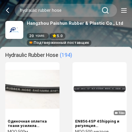
Hangzhou Paishun Rubber & Plastic Co., Ltd
20
5.0
YEARS
Подтверженный поставщик
Hydraulic Rubber Hose
(194)
Одиночная оплетка
EN856 4SP 4Shipping и
ткани усилила
регуляция
гидравлическую
четырехпроводного
MOQ:
500м
MOQ:
500 метров